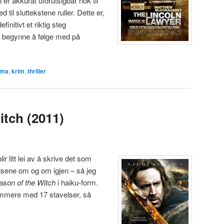
 er akkurat uforutsigbar nok til
 til sluttekstene ruller. Dette er,
finitivt et riktig steg
 begynne å følge med på
ama
,
krim
,
thriller
itch (2011)
ir litt lei av å skrive det som
ene om og om igjen – så jeg
ason of the Witch
i haiku-form.
ummere med 17 stavelser, så