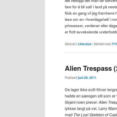
det nettopp det man får servert
fare for å bli satt i land på ne
Nok en gang vil jeg framheve 
lese om en «hverdagshelt i r
prinsesser, verdener eller dage
er flott avvekslende underhold
Skrevet i
Litteratur
|
Merket med
7/1
Alien Trespass (
Publisert
juni 28, 2011
De lager ikke scifi-filmer lengre
hadde en særegen stil som er 
Skjønt noen prøver.
Alien Tres
lykkes langt på vei. Larry Blam
med
The Lost Skeleton of Cad