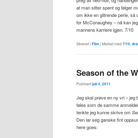
preg av neo-noir, og handlingen
at man sitter spent og følger med
om ikke en glitrende perle, så de
for McConaughey – nå kan jeg
mannens karriere igjen. 7/10
Skrevet i
Film
|
Merket med
7/10
,
dr
Season of the W
Publisert
juli 4, 2011
Jeg skal prøve en ny vri – jeg bl
føles som de samme anmeldels
tenkte jeg kunne skrive om
Se
Den lar seg ganske fint opps
here goes: