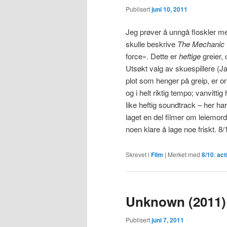
Publisert
juni 10, 2011
Jeg prøver å unngå floskler me
skulle beskrive
The Mechanic
force». Dette er
heftige
greier,
Utsøkt valg av skuespillere (J
plot som henger på greip, er or
og i helt riktig tempo; vanvitti
like heftig soundtrack – her har
laget en del filmer om leiemorde
noen klare å lage noe friskt. 8/
Skrevet i
Film
|
Merket med
8/10
,
act
Unknown (2011)
Publisert
juni 7, 2011