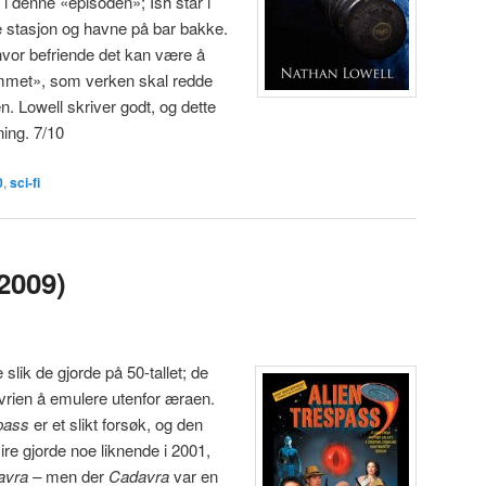
 i denne «episoden»; Ish står i
ste stasjon og havne på bar bakke.
hvor befriende det kan være å
ommet», som verken skal redde
n. Lowell skriver godt, og dette
ning. 7/10
0
,
sci-fi
2009)
 slik de gjorde på 50-tallet; de
vrien å emulere utenfor æraen.
pass
er et slikt forsøk, og den
ire gjorde noe liknende i 2001,
avra –
men der
Cadavra
var en