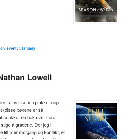
ion
,
eventyr
,
fantasy
 Nathan Lowell
ader Tales»-serien plukker opp
t (disse bøkene er så
 snakker én bok over flere
 stige å gradene. Der jeg i
e litt mer motgang og konflikt, er