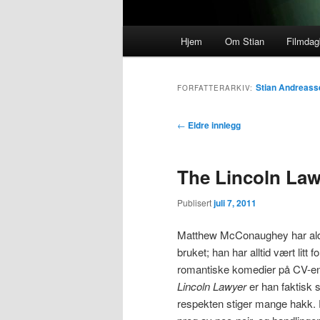
Hovedmeny
Hjem
Om Stian
Filmda
Stian Andreass
FORFATTERARKIV:
Innleggsnavigasjon
←
Eldre innlegg
The Lincoln Law
Publisert
juli 7, 2011
Matthew McConaughey har aldri
bruket; han har alltid vært litt f
romantiske komedier på CV-en
Lincoln Lawyer
er han faktisk s
respekten stiger mange hakk. F