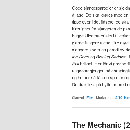
Gode sjangerparodier er sjeldn
å lage. De skal gjøres med en h
tippe over i det flåsete; de ska
kjærlighet for sjangeren de parod
hugge kildematerialet i fillebit
gjerne fungere alene, like my
sjangeren som en parodi av d
the Dead
og
Blazing Saddles
.
Evil
briljant. Her får vi grøsse
ungdomsgjengen på campingtur
og humor så tårene spruter og 
Du drar ikke på hyttetur med de
Skrevet i
Film
|
Merket med
8/10
,
hor
The Mechanic (2