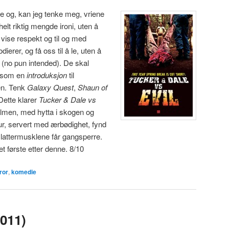
e og, kan jeg tenke meg, vriene
elt riktig mengde ironi, uten å
l vise respekt og til og med
ierer, og få oss til å le, uten å
er (no pun intended). De skal
e som en
introduksjon
til
en. Tenk
Galaxy Quest
,
Shaun of
 Dette klarer
Tucker & Dale vs
rfilmen, med hytta i skogen og
, servert med ærbødighet, fynd
lattermusklene får gangsperre.
t første etter denne. 8/10
ror
,
komedie
011)