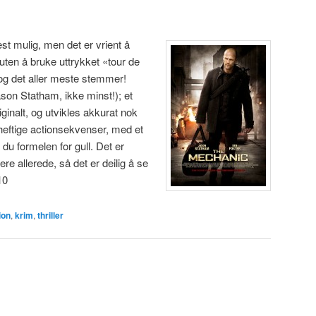
st mulig, men det er vrient å
uten å bruke uttrykket «tour de
 og det aller meste stemmer!
ason Statham, ikke minst!); et
iginalt, og utvikles akkurat nok
g heftige actionsekvenser, med et
 du formelen for gull. Det er
re allerede, så det er deilig å se
10
ion
,
krim
,
thriller