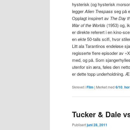
hysterisk (og hysterisk morsom
legger
Alien Trespass
seg på en
Opplagt inspirert av
The Day th
War of the Worlds
(1953) og, i
er direkte referert i en kino-sc
en
ekte
50-talls scifi, hvor sti
Litt ala Tarantinos endeløse s
regisserte flere episoder av «X
med, og på. Som sjangerhyllest
utenfor sin æra, føles den nett
er dette topp underholdning. Æ
Skrevet i
Film
|
Merket med
6/10
,
hor
Tucker & Dale vs
Publisert
juni 28, 2011