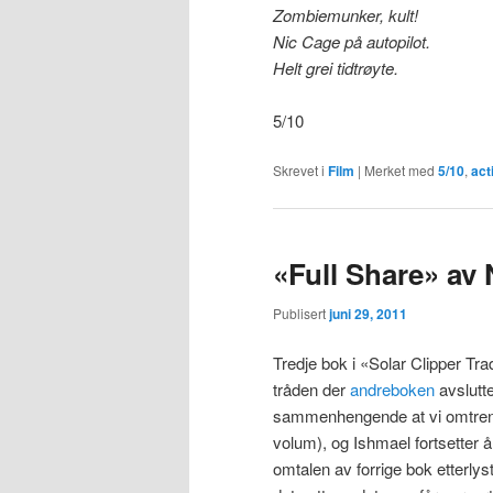
Zombiemunker, kult!
Nic Cage på autopilot.
Helt grei tidtrøyte.
5/10
Skrevet i
Film
|
Merket med
5/10
,
act
«Full Share» av
Publisert
juni 29, 2011
Tredje bok i «Solar Clipper Tr
tråden der
andreboken
avslutte
sammenhengende at vi omtrent
volum), og Ishmael fortsetter å
omtalen av forrige bok etterlyst