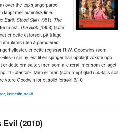
) over-the-top sjangerparodi,
 langt mer autentisk linje.
e Earth Stood Still
(1951),
The
kke minst,
The Blob
(1958) (som
ene) er dette et forsøk på å lage
len emuleres uten å parodieres.
jangerhyllester, er dette regissør R.W. Goodwins (som
-Files») sin hyllest til en sjanger han opplagt vokste opp
 er dette bra saker, men som alle ærafilmer som er laget
opp litt «utenfor». Men er man (som meg) glad i 50-talls scifi
re være Goodwin for et solid forsøk! 6/10
ror
,
komedie
,
sci-fi
 Evil (2010)