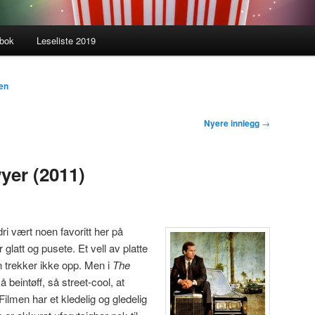
gbok
Leseliste 2019
en
Nyere innlegg
→
yer (2011)
 vært noen favoritt her på
or glatt og pusete. Et vell av platte
 trekker ikke opp. Men i
The
å beintøff, så street-cool, at
ilmen har et kledelig og gledelig