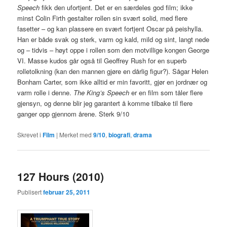
Speech
fikk den ufortjent. Det er en særdeles god film; ikke
minst Colin Firth gestalter rollen sin svært solid, med flere
fasetter – og kan plassere en svært fortjent Oscar på peishylla.
Han er både svak og sterk, varm og kald, mild og sint, langt nede
og – tidvis – høyt oppe i rollen som den motvillige kongen George
VI. Masse kudos går også til Geoffrey Rush for en superb
rolletolkning (kan den mannen gjøre en dårlig figur?). Sågar Helen
Bonham Carter, som ikke alltid er min favoritt, gjør en jordnær og
varm rolle i denne.
The King’s Speech
er en film som tåler flere
gjensyn, og denne blir jeg garantert å komme tilbake til flere
ganger opp gjennom årene. Sterk 9/10
Skrevet i
Film
|
Merket med
9/10
,
biografi
,
drama
127 Hours (2010)
Publisert
februar 25, 2011