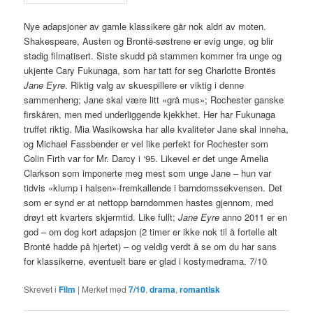
Nye adapsjoner av gamle klassikere går nok aldri av moten.
Shakespeare, Austen og Brontë-søstrene er evig unge, og blir
stadig filmatisert. Siste skudd på stammen kommer fra unge og
ukjente Cary Fukunaga, som har tatt for seg Charlotte Brontës
Jane Eyre
. Riktig valg av skuespillere er viktig i denne
sammenheng; Jane skal være litt «grå mus»; Rochester ganske
firskåren, men med underliggende kjekkhet. Her har Fukunaga
truffet riktig. Mia Wasikowska har alle kvaliteter Jane skal inneha,
og Michael Fassbender er vel like perfekt for Rochester som
Colin Firth var for Mr. Darcy i ‘95. Likevel er det unge Amelia
Clarkson som imponerte meg mest som unge Jane – hun var
tidvis «klump i halsen»-fremkallende i barndomssekvensen. Det
som er synd er at nettopp barndommen hastes gjennom, med
drøyt ett kvarters skjermtid. Like fullt;
Jane Eyre
anno 2011 er en
god – om dog kort adapsjon (2 timer er ikke nok til å fortelle alt
Brontë hadde på hjertet) – og veldig verdt å se om du har sans
for klassikerne, eventuelt bare er glad i kostymedrama. 7/10
Skrevet i
Film
|
Merket med
7/10
,
drama
,
romantisk