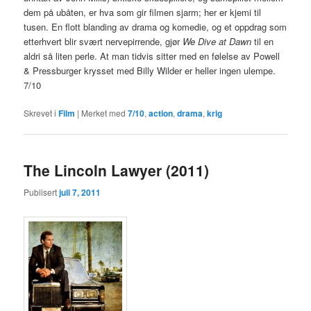
dem på ubåten, er hva som gir filmen sjarm; her er kjemi til
tusen. En flott blanding av drama og komedie, og et oppdrag som
etterhvert blir svært nervepirrende, gjør
We Dive at Dawn
til en
aldri så liten perle. At man tidvis sitter med en følelse av Powell
& Pressburger krysset med Billy Wilder er heller ingen ulempe.
7/10
Skrevet i
Film
|
Merket med
7/10
,
action
,
drama
,
krig
The Lincoln Lawyer (2011)
Publisert
juli 7, 2011