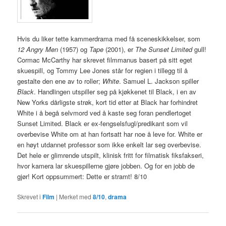
Hvis du liker tette kammerdrama med få sceneskikkelser, som
12 Angry Men
(1957) og
Tape
(2001), er
The Sunset Limited
gull!
Cormac McCarthy har skrevet filmmanus basert på sitt eget
skuespill, og Tommy Lee Jones står for regien i tillegg til å
gestalte den ene av to roller;
White
. Samuel L. Jackson spiller
Black
. Handlingen utspiller seg på kjøkkenet til Black, i en av
New Yorks dårligste strøk, kort tid etter at Black har forhindret
White i å begå selvmord ved å kaste seg foran pendlertoget
Sunset Limited. Black er ex-fengselsfugl/predikant som vil
overbevise White om at han fortsatt har noe å leve for. White er
en høyt utdannet professor som ikke enkelt lar seg overbevise.
Det hele er glimrende utspilt, klinisk fritt for filmatisk fiksfakseri,
hvor kamera lar skuespillerne gjøre jobben. Og for en jobb de
gjør! Kort oppsummert: Dette er stramt! 8/10
Skrevet i
Film
|
Merket med
8/10
,
drama