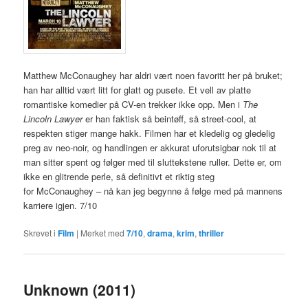
Matthew McConaughey har aldri vært noen favoritt her på bruket;
han har alltid vært litt for glatt og pusete. Et vell av platte
romantiske komedier på CV-en trekker ikke opp. Men i
The
Lincoln Lawyer
er han faktisk så beintøff, så street-cool, at
respekten stiger mange hakk. Filmen har et kledelig og gledelig
preg av neo-noir, og handlingen er akkurat uforutsigbar nok til at
man sitter spent og følger med til sluttekstene ruller. Dette er, om
ikke en glitrende perle, så definitivt et riktig steg
for McConaughey – nå kan jeg begynne å følge med på mannens
karriere igjen. 7/10
Skrevet i
Film
|
Merket med
7/10
,
drama
,
krim
,
thriller
Unknown (2011)