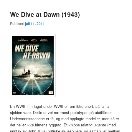
We Dive at Dawn (1943)
Publisert
juli 11, 2011
En WWII-film laget under WWII er, om ikke uhørt, så iallfall
sjelden vare. Dette er vel nærmest prototypen på ubåtfilmer.
Undervannsscenene er få, og med opplagte modeller, men så er
det heller ikke filmens ryggrad. Et knippe relativt ukjente (med
unntak av John Mills) britiske skuespillere, og samspillet mellom