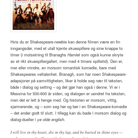
Hvis du er Shakespeare-newbie kan denne filmen være en fin
inngangsdør, med et utall kjente skuespillere og sine knappe to
timer (i motsetning til Branaghs
Hamlet
som også kunne skryte
av et rikt skuespillergalleri, men med 4 timers spilletid). Den er,
mer eller mindre, en morsom romantisk komedie, bare med
Shakespeares veltalenhet. Branagh, som har noen Shakespeare-
adapsjoner på samvittigheten, liker å holde seg nær til teksten,
både i dialog og setting – og det gjør han også i denne. Vi er i
Messina for 500-600 år siden, og dialogen er uendret fra teksten,
men det er lett å henge med. Og historien er morsom, vittig,
sjarmerende, og – som seg hør og bør i en Shakespeare-komedie
– det ender godt til slutt. I tillegg kan du bade i morsom dialog og
dialog-dueller i
ye olde english
.
I will live in thy heart, die in thy lap, and be buried in thine eyes —