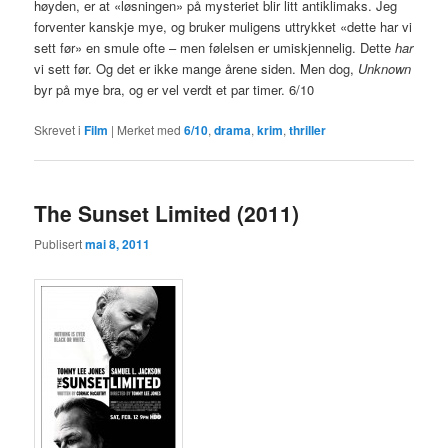
høyden, er at «løsningen» på mysteriet blir litt antiklimaks. Jeg
forventer kanskje mye, og bruker muligens uttrykket «dette har vi
sett før» en smule ofte – men følelsen er umiskjennelig. Dette
har
vi sett før. Og det er ikke mange årene siden. Men dog,
Unknown
byr på mye bra, og er vel verdt et par timer. 6/10
Skrevet i
Film
|
Merket med
6/10
,
drama
,
krim
,
thriller
The Sunset Limited (2011)
Publisert
mai 8, 2011