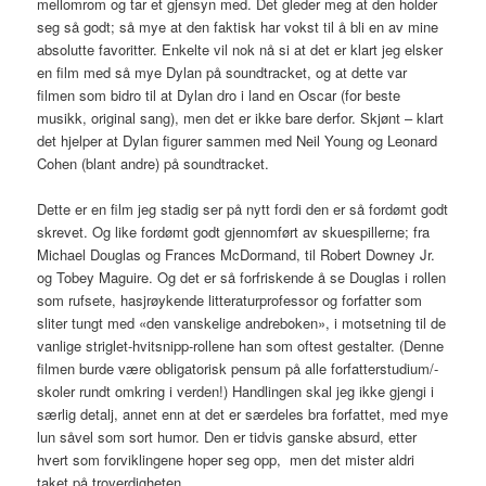
mellomrom og tar et gjensyn med. Det gleder meg at den holder
seg så godt; så mye at den faktisk har vokst til å bli en av mine
absolutte favoritter. Enkelte vil nok nå si at det er klart jeg elsker
en film med så mye Dylan på soundtracket, og at dette var
filmen som bidro til at Dylan dro i land en Oscar (for beste
musikk, original sang), men det er ikke bare derfor. Skjønt – klart
det hjelper at Dylan figurer sammen med Neil Young og Leonard
Cohen (blant andre) på soundtracket.
Dette er en film jeg stadig ser på nytt fordi den er så fordømt godt
skrevet. Og like fordømt godt gjennomført av skuespillerne; fra
Michael Douglas og Frances McDormand, til Robert Downey Jr.
og Tobey Maguire. Og det er så forfriskende å se Douglas i rollen
som rufsete, hasjrøykende litteraturprofessor og forfatter som
sliter tungt med «den vanskelige andreboken», i motsetning til de
vanlige striglet-hvitsnipp-rollene han som oftest gestalter. (Denne
filmen burde være obligatorisk pensum på alle forfatterstudium/-
skoler rundt omkring i verden!) Handlingen skal jeg ikke gjengi i
særlig detalj, annet enn at det er særdeles bra forfattet, med mye
lun såvel som sort humor. Den er tidvis ganske absurd, etter
hvert som forviklingene hoper seg opp, men det mister aldri
taket på troverdigheten.