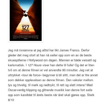
Jeg må innrømme at jeg alltid har likt James Franco. Derfor
gleder det meg stort at han nå seiler opp som en av de beste
skuespillerne i Hollywood om dagen. Mannen er både versatil og
karismatisk. I
127 Hours
viser han dette til fulle! Og det er liten
tvil om at denne filmen er vel anvendte 90 minutter. Jeg vet at
uttrykket «tour de force» begynner å bli slitt, men det er lite annet
som dekker opplevelsen av denne filmen. Den veksler mellom
lys og trivelig, til mørk og nedtrykt, til rett og slett
intens!
Med
Oscar-verdig klipping og glitrende musikk kan denne fort seile
opp som kandidat til årets beste når året skal gjøres opp. Sterk
8/10