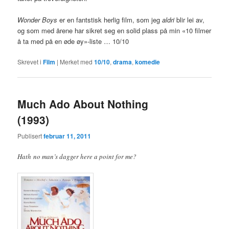
Wonder Boys
er en fantstisk herlig film, som jeg
aldri
blir lei av,
og som med årene har sikret seg en solid plass på min «10 filmer
å ta med på en øde øy»-liste … 10/10
Skrevet i
Film
|
Merket med
10/10
,
drama
,
komedie
Much Ado About Nothing
(1993)
Publisert
februar 11, 2011
Hath no man’s dagger here a point for me?