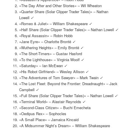
«The Day After and Other Stories» – Wil Wheaton
«Quarter Share (Solar Clipper Trader Tales)» – Nathan
Lowell
✓
«Romeo & Juliet» – William Shakespeare
✓
«Half Share (Solar Clipper Trader Tales)» – Nathan Lowell
✓
«Royal Assassin» – Robin Hobb
«Jane Eyre» – Charlotte Brontë
✓
«Wuthering Heights» – Emily Brontë
✓
«The Short-Timers» – Gustav Hasford
«To the Lighthouse» – Virginia Woolf
✓
«Saturday» – Ian McEwan
✓
«His Robot Girlfriend» – Wesley Allison
✓
«The Adventures of Tom Sawyer» – Mark Twain
✓
«The Lost Fleet: Beyond the Frontier: Dreadnaught» – Jack
Campbell
✓
«Full Share (Solar Clipper Trader Tales)» – Nathan Lowell
✓
«Terminal World» – Alastair Reynolds
✓
«Second-Class Citizen» – Buchi Emecheta
«Oedipus Rex» – Sophocles
«A Small Place» – Jamaica Kincaid
«A Midsummer Night’s Dream» – William Shakespeare