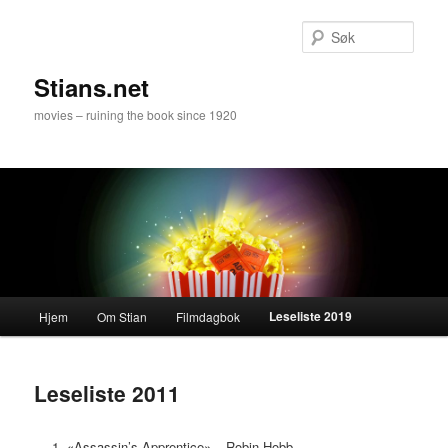
Gå
direkte
Søk
til
hovedinnholdet
Stians.net
movies – ruining the book since 1920
Hovedmeny
Leseliste 2019
Hjem
Om Stian
Filmdagbok
Leseliste 2011
«Assassin’s Apprentice» – Robin Hobb