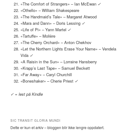
«The Comfort of Strangers» – Ian McEwan
✓
«Othello» – William Shakespeare
«The Handmaid’s Tale» – Margaret Atwood
«Mara and Dann» – Doris Lessing
✓
«Life of Pi» – Yann Martel
✓
«Tartuffe» – Molière
«The Cherry Orchard» – Anton Chekhov
«Let the Northern Lights Erase Your Name» – Vendela
Vida
✓
«A Raisin in the Sun» – Lorraine Hansberry
«Krapp’s Last Tape» – Samuel Beckett
«Far Away» – Caryl Churchill
«Boneshaker» – Cherie Priest
✓
✓ = lest på Kindle
SIC TRANSIT GLORIA MUNDI
Dette er kun et arkiv – bloggen blir ikke lengre oppdatert.