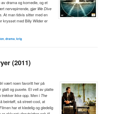
ing av drama og komedie, og et
ært nervepirrende, gjør
We Dive
rle. At man tidvis sitter med en
r krysset med Billy Wilder er
ion
,
drama
,
krig
yer (2011)
 vært noen favoritt her på
or glatt og pusete. Et vell av platte
 trekker ikke opp. Men i
The
å beintøff, så street-cool, at
ilmen har et kledelig og gledelig
 er akkurat uforutsigbar nok til