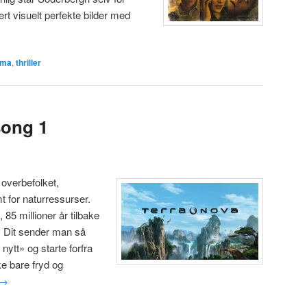
ert visuelt perfekte bilder med
ama
,
thriller
song 1
 overbefolket,
t for naturressurser.
85 millioner år tilbake
te. Dit sender man så
 nytt» og starte forfra
e bare fryd og
→