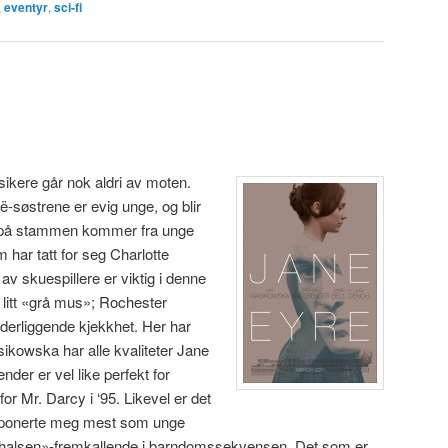
,
eventyr
,
sci-fi
)
ikere går nok aldri av moten.
-søstrene er evig unge, og blir
dd på stammen kommer fra unge
har tatt for seg Charlotte
g av skuespillere er viktig i denne
itt «grå mus»; Rochester
erliggende kjekkhet. Her har
sikowska har alle kvaliteter Jane
der er vel like perfekt for
or Mr. Darcy i ‘95. Likevel er det
ponerte meg mest som unge
i halsen»-fremkallende i barndomssekvensen. Det som er