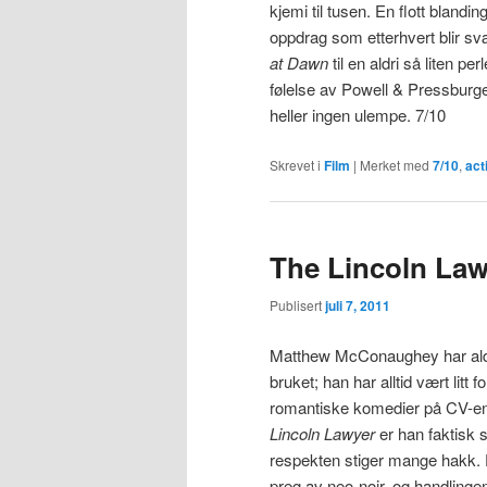
kjemi til tusen. En flott bland
oppdrag som etterhvert blir sv
at Dawn
til en aldri så liten pe
følelse av Powell & Pressburge
heller ingen ulempe. 7/10
Skrevet i
Film
|
Merket med
7/10
,
act
The Lincoln Law
Publisert
juli 7, 2011
Matthew McConaughey har aldri
bruket; han har alltid vært litt f
romantiske komedier på CV-en
Lincoln Lawyer
er han faktisk s
respekten stiger mange hakk. F
preg av neo-noir, og handlingen