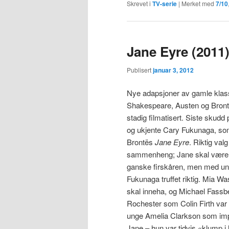
Skrevet i
TV-serie
|
Merket med
7/10
Jane Eyre (2011
Publisert
januar 3, 2012
Nye adapsjoner av gamle klass
Shakespeare, Austen og Brontë
stadig filmatisert. Siste sku
og ukjente Cary Fukunaga, som 
Brontës
Jane Eyre
. Riktig val
sammenheng; Jane skal være l
ganske firskåren, men med und
Fukunaga truffet riktig. Mia Wa
skal inneha, og Michael Fassben
Rochester som Colin Firth var f
unge Amelia Clarkson som im
Jane – hun var tidvis «klump 