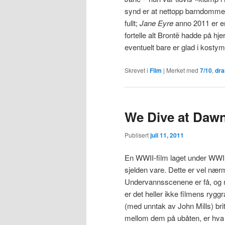
synd er at nettopp barndommen
fullt;
Jane Eyre
anno 2011 er en
fortelle alt Brontë hadde på hje
eventuelt bare er glad i kosty
Skrevet i
Film
|
Merket med
7/10
,
dr
We Dive at Dawn
Publisert
juli 11, 2011
En WWII-film laget under WWII e
sjelden vare. Dette er vel nær
Undervannsscenene er få, og 
er det heller ikke filmens ryggr
(med unntak av John Mills) brit
mellom dem på ubåten, er hva 