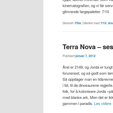
kinematografien, og vi får serv
glimrende fargepaletter. 7/10
Skrevet i
Film
|
Merket med
7/10
,
dr
Terra Nova – se
Publisert
januar 7, 2012
Året er 2149, og Jorda er tungt
forurenset, og så godt som tøm
Så oppdager man en tidsrevne, 
i tid, til da dinosaurene regjer
folk, for å kolonisere Jorda «på
med blanke ark. Men det er ikk
gammen i paradis.
Les videre