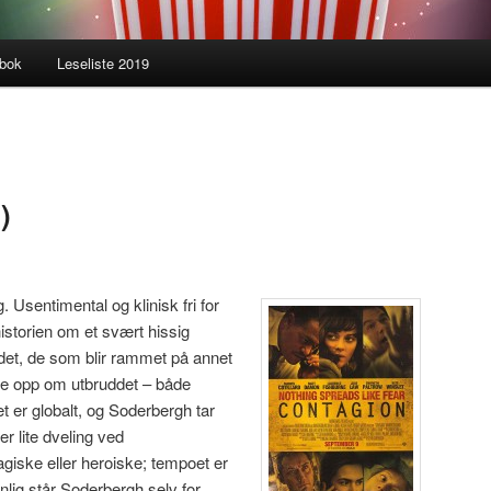
gbok
Leseliste 2019
)
 Usentimental og klinisk fri for
istorien om et svært hissig
det, de som blir rammet på annet
e opp om utbruddet – både
t er globalt, og Soderbergh tar
er lite dveling ved
agiske eller heroiske; tempoet er
anlig står Soderbergh selv for