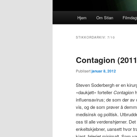
Hovedmeny
Hjem
Om Stian
Filmda
STIKKORDARKIV:
7/10
Contagion (2011
Publisert
januar 8, 2012
Steven Soderbergh er en kirurg.
«daukjøtt» forteller
Contagion
h
influensavirus; de som dør av 
vis, og de som prøver å demm
medisinsk og politisk. Utbrudde
oss til alle verdenshjørner. Det 
enkeltskjebner, uansett hvor tr
kjapt, føleriet minimalt. Som v