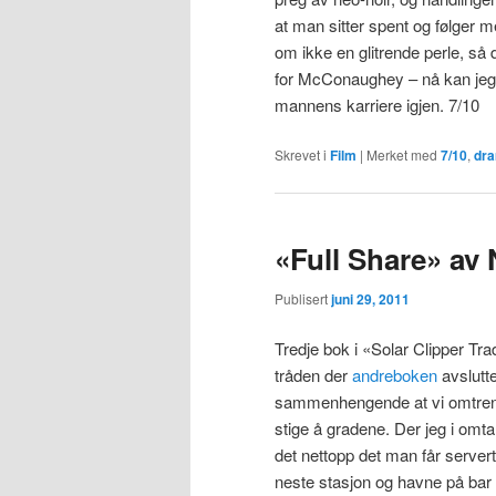
at man sitter spent og følger med
om ikke en glitrende perle, så de
for McConaughey – nå kan jeg
mannens karriere igjen. 7/10
Skrevet i
Film
|
Merket med
7/10
,
dr
«Full Share» av
Publisert
juni 29, 2011
Tredje bok i «Solar Clipper Tr
tråden der
andreboken
avslutte
sammenhengende at vi omtrent 
stige å gradene. Der jeg i omtal
det nettopp det man får servert 
neste stasjon og havne på bar 