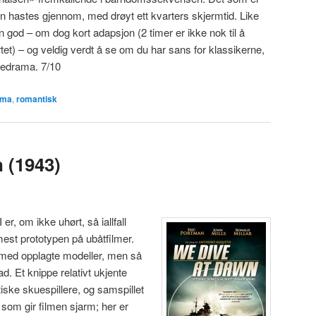
 hastes gjennom, med drøyt ett kvarters skjermtid. Like
 god – om dog kort adapsjon (2 timer er ikke nok til å
rtet) – og veldig verdt å se om du har sans for klassikerne,
medrama. 7/10
ama
,
romantisk
 (1943)
r, om ikke uhørt, så iallfall
mest prototypen på ubåtfilmer.
med opplagte modeller, men så
ad. Et knippe relativt ukjente
iske skuespillere, og samspillet
som gir filmen sjarm; her er