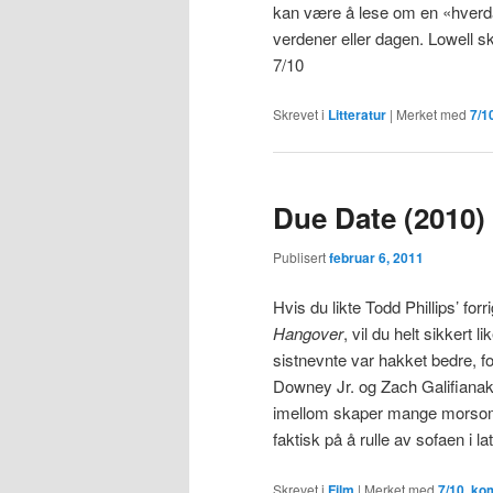
kan være å lese om en «hverda
verdener eller dagen. Lowell sk
7/10
Skrevet i
Litteratur
|
Merket med
7/1
Due Date (2010)
Publisert
februar 6, 2011
Hvis du likte Todd Phillips’ for
Hangover
, vil du helt sikkert li
sistnevnte var hakket bedre, fo
Downey Jr. og Zach Galifianaki
imellom skaper mange morsomme
faktisk på å rulle av sofaen i l
Skrevet i
Film
|
Merket med
7/10
,
ko