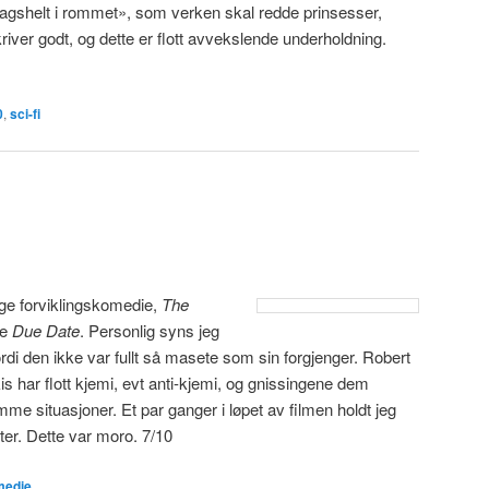
gshelt i rommet», som verken skal redde prinsesser,
river godt, og dette er flott avvekslende underholdning.
0
,
sci-fi
rige forviklingskomedie,
The
ke
Due Date
. Personlig syns jeg
rdi den ikke var fullt så masete som sin forgjenger. Robert
s har flott kjemi, evt anti-kjemi, og gnissingene dem
 situasjoner. Et par ganger i løpet av filmen holdt jeg
atter. Dette var moro. 7/10
medie