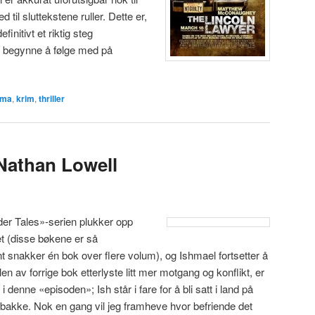
 til sluttekstene ruller. Dette er,
finitivt et riktig steg
 begynne å følge med på
ama
,
krim
,
thriller
 Nathan Lowell
ader Tales»-serien plukker opp
t (disse bøkene er så
snakker én bok over flere volum), og Ishmael fortsetter å
en av forrige bok etterlyste litt mer motgang og konflikt, er
i denne «episoden»; Ish står i fare for å bli satt i land på
bakke. Nok en gang vil jeg framheve hvor befriende det