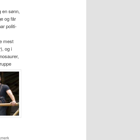
g en sønn,
e og får
r politi-
e mest
r
), og i
inosaurer,
gruppe
kmerk