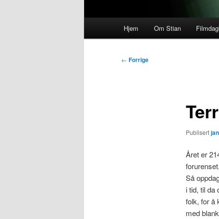
Hovedmeny
Hjem
Om Stian
Filmda
Innleggsnavigasjon
←
Forrige
Ter
Publisert
ja
Året er 21
forurenset
Så oppdage
i tid, til 
folk, for å
med blanke