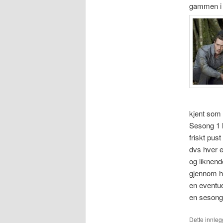
gammen i 
kjent som 
Sesong 1 l
friskt pus
dvs hver e
og liknend
gjennom he
en eventu
en sesong 
Dette innleg