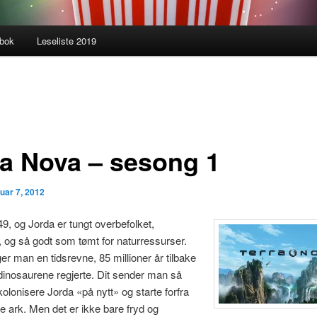
gbok
Leseliste 2019
ra Nova – sesong 1
nuar 7, 2012
49, og Jorda er tungt overbefolket,
, og så godt som tømt for naturressurser.
r man en tidsrevne, 85 millioner år tilbake
da dinosaurene regjerte. Dit sender man så
 kolonisere Jorda «på nytt» og starte forfra
 ark. Men det er ikke bare fryd og