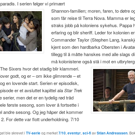
paradis.
I serien følger vi primært
Shannon-familien; moren, faren, to døtre o
som får reise til Terra Nova. Mamma er leg
straks jobb på koloniens sykehus. Pappa ha
erfaring og blir sheriff. Leder for kolonien er
Commander Taylor (Stephen Lang, kanskj
kjent som den hardbarka Obersten i
Avata
tillegg til å måtte hanskes med alle slags d
må kolonistene også stå i mot en utbryter
The Sixers hvor det stadig blir klammeri.
over godt, og er – om ikke glimrende – et
t og en lovende start. Serien er episodisk,
pisode er et avsluttet kapittel ala
Star Trek
e serier, men det er en tydelig rød tråd
le første sesong, som lover å fortsette i
el andre sesong. Og jeg håper det kommer
2. For dette var flott underholdning. 7/10
get ble skrevet i
TV-serie
og merket
7/10
,
eventyr
,
sci-fi
av
Stian Andreassen
. Bo