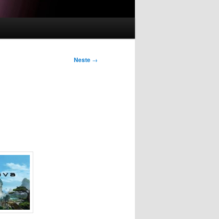
Neste
→