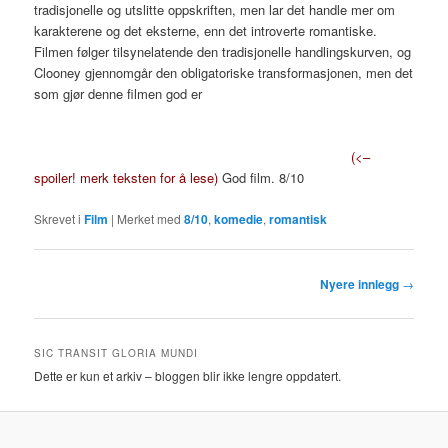
tradisjonelle og utslitte oppskriften, men lar det handle mer om
karakterene og det eksterne, enn det introverte romantiske.
Filmen følger tilsynelatende den tradisjonelle handlingskurven, og
Clooney gjennomgår den obligatoriske transformasjonen, men det
som gjør denne filmen god er
at det ikke ender lykkelig; jfr han
får ikke kvinnen i sitt liv. Livet til Clooney er akkurat det samme
etterpå, men han har kanskje våknet litt på reisen. Jeg tror iallfall
at han vil ha mer og bedre kontakt med søstrene sine.
(<–
spoiler! merk teksten for å lese)
God film. 8/10
Skrevet i
Film
|
Merket med
8/10
,
komedie
,
romantisk
Innleggsnavigasjon
Nyere innlegg
→
SIC TRANSIT GLORIA MUNDI
Dette er kun et arkiv – bloggen blir ikke lengre oppdatert.