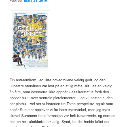
Publisert
mars 21, 2010
Fin anti-romkom, jeg likte hovedrollene veldig godt, og den
ulineære storylinen var løst på en stilig måte. Alt i alt en veldig
fin film, som dessverre ikke oppnår klassikerstatus fordi den
hopper bukk over sentrale plotelementer – jeg vil nesten si den
har plothull. Vel ser vi historien fra Toms perspektiv, og alt som
angår Summer opplever vi fra hans synsvinkel, men jeg syns
likevel Summers transformasjon var helt fraværende, og dermed
nesten helt uforklart/uforklarlig. Synd, for det hadde løftet den