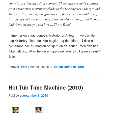
court for a crime they didn’t commit. These men promptly escaped
from a maximum security stockade to the Los Angeles underground.
Today, still wanted by the government, they survive as soldiers of
fortune. If you have a problem, if no one else can help, and if you can
find them, maybe you can hire … The A-Team!
Filmen er en slags genesis-historie for A-Team, hvordan de
begikk forbrytelsen de ikke begikk, og den klarer til dels å
gjenskape noe av magien og kjemien fra serien, men den når
ikke helt opp. (Kan hende en oppfølger eller to vil gjøre susen?)
6/10
Skrevet i
Film
|
Merket med
6/10
,
action
,
komedie
,
krig
Hot Tub Time Machine (2010)
Publisert
september 9, 2010