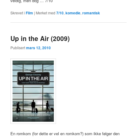
veldig, men dog … 7/10
Skrevet i
Film
|
Merket med
7/10
,
komedie
,
romantisk
Up in the Air (2009)
Publisert
mars 12, 2010
En romkom (for dette er vel en romkom?) som ikke følger den